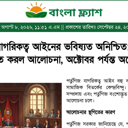
ঃ অগাস্ট ৮, ২০২৬, ১১:৫১ এ.এম || প্রকাশের তারিখঃ সেপ্টেম্বর ২৪, ২০২
নাগরিকত্ব আইনের ভবিষ্যত অনিশ্চিত: 
িত করল আলোচনা, অক্টোবর পর্যন্ত অপ
পর্তুগিজ নাগরিকত্ব আইন বহ
সামাজিক বিতর্কের কেন্দ্রবিন্
সম্প্রদায় এবং পর্তুগিজ বংশোদ্ভূ
আলোচনা চলে।
আলোচনার স্থগিতের কারণ
পর্তুগিজ সরকার জানিয়েছে যে, প