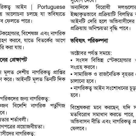
সুযোগ দেবে।
নাগরিকত্ব আইন | Portuguese
অন্যদিকে বিরোধী দলগুল
়ে আলোচনা চলছে যা ভবিষ্যতে
ইচ্ছাকৃতভাবে প্রক্রিয়াটি বিলম্ব
রভাব ফেলতে পারে।
আইনটি দেরি হলে অভিবাসীদের 
প্রক্রিয়ায় অনিশ্চয়তা বৃদ্ধি পাবে।
টেকহোল্ডার, বিশেষজ্ঞ এবং নাগরিক
রহণ করবে, যাতে বিতর্কের আগে
ভবিষ্যৎ পরিকল্পনা
রি করা যায়।
অক্টোবর পর্যন্ত সময়ে:
র প্রেক্ষাপট
• সংসদ বিভিন্ন স্টেকহোল্ডার
সংগ্রহ করবে।
মূলত দেশীয় নাগরিকত্ব প্রাপ্তির
• সামাজিক ও রাজনৈতিক বৃহত্তর 
য়ন্ত্রণ করে। আইনটি মূলত তিনটি দিক
চালানো হবে।
• নাগরিকত্ব আইন সংশোধনের চূড়ান্
হবে।
গরিকদের জন্য নাগরিকত্ব:
 বিদেশি নাগরিক পর্তুগিজ
বিশ্লেষকরা মনে করছেন, যদ
হবে।
মতবিরোধ সমাধান করতে পারে,
্যতার শর্তাবলী।
অভিবাসন নীতি এবং নাগরিকত্ব প্রক্র
পত্রের প্রয়োজনীয়তা।
ফেলবে।
রবাসীদের নাগরিকত্ব: