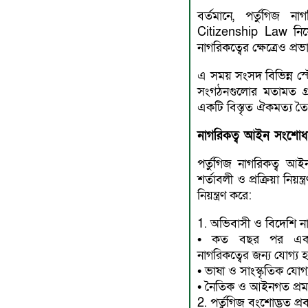
বর্তমানে, পর্তুগিজ 
Citizenship Law নিয
নাগরিকত্বের ক্ষেত্রেও প্
এ সময় সংসদ বিভিন্ন স্
সংগঠনগুলোর মতামত গ্
একটি বিস্তৃত ঐকমত্য তৈ
নাগরিকত্ব আইন সংশোধনে
পর্তুগিজ নাগরিকত্ব আইন 
শর্তাবলী ও প্রক্রিয়া নি
নিয়ন্ত্রণ করে:
1. অভিবাসী ও বিদেশি না
• কত বছর পর একজন
নাগরিকত্বের জন্য যোগ্য 
• ভাষা ও সাংস্কৃতিক যোগ
• নৈতিক ও আইনগত প্রমাণ
2. পর্তুগিজ বংশোদ্ভূত প্