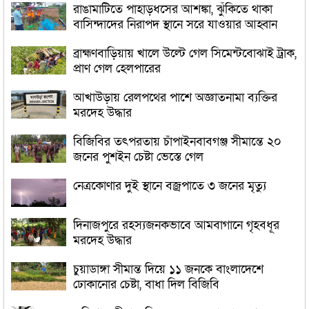
রাঙামাটিতে পাহাড়ধসের আশঙ্কা, ঝুঁকিতে থাকা
বাসিন্দাদের নিরাপদ স্থানে সরে যাওয়ার আহ্বান
ব্রাহ্মণবাড়িয়ায় খালে উল্টে গেল সিমেন্টবোঝাই ট্রাক,
প্রাণ গেল হেলপারের
আখাউড়ায় রেলপথের পাশে অজ্ঞাতনামা ব্যক্তির
মরদেহ উদ্ধার
বিজিবির তৎপরতায় চাঁপাইনবাবগঞ্জ সীমান্তে ২০
জনের পুশইন চেষ্টা ভেস্তে গেল
নেত্রকোণার দুই স্থানে বজ্রপাতে ৩ জনের মৃত্যু
দিনাজপুরে রহস্যজনকভাবে আমবাগানে গৃহবধূর
মরদেহ উদ্ধার
চুয়াডাঙ্গা সীমান্ত দিয়ে ১১ জনকে বাংলাদেশে
ঢোকানোর চেষ্টা, বাধা দিল বিজিবি