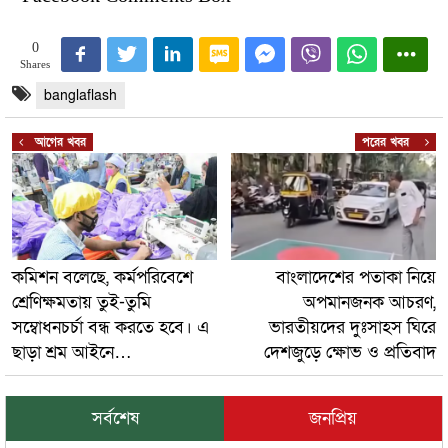
0
Shares
banglaflash
আগের খবর
পরের খবর
কমিশন বলেছে, কর্মপরিবেশে
বাংলাদেশের পতাকা নিয়ে
শ্রেণিক্ষমতায় তুই-তুমি
অপমানজনক আচরণ,
সম্বোধনচর্চা বন্ধ করতে হবে। এ
ভারতীয়দের দুঃসাহস ঘিরে
ছাড়া শ্রম আইনে…
দেশজুড়ে ক্ষোভ ও প্রতিবাদ
সর্বশেষ
জনপ্রিয়