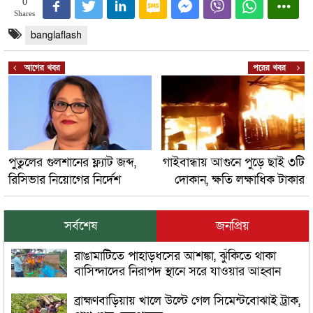
0
Shares
banglaflash
আগের খবর
পরের খবর
পুতুলের গুলশানের ফ্ল্যাট জব্দ,
গাইবান্ধায় আগুনে পুড়ে ছাই ৩টি
রিসিভার নিয়োগের নির্দেশ
দোকান, ক্ষতি লক্ষাধিক টাকার
সর্বশেষ
জনপ্রিয়
রাঙামাটিতে পাহাড়ধসের আশঙ্কা, ঝুঁকিতে থাকা
বাসিন্দাদের নিরাপদ স্থানে সরে যাওয়ার আহ্বান
ব্রাহ্মণবাড়িয়ায় খালে উল্টে গেল সিমেন্টবোঝাই ট্রাক,