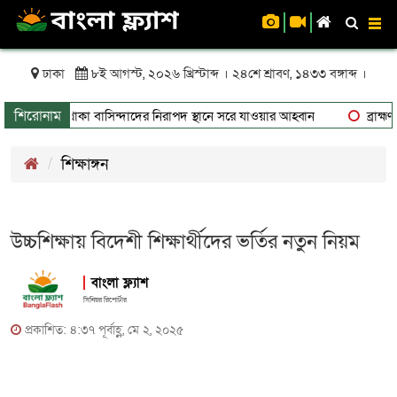
To
nav
ঢাকা
৮ই আগস্ট, ২০২৬ খ্রিস্টাব্দ । ২৪শে শ্রাবণ, ১৪৩৩ বঙ্গাব্দ ।
শিরোনাম
া, ঝুঁকিতে থাকা বাসিন্দাদের নিরাপদ স্থানে সরে যাওয়ার আহ্বান
ব্রাহ্মণব
শিক্ষাঙ্গন
উচ্চশিক্ষায় বিদেশী শিক্ষার্থীদের ভর্তির নতুন নিয়ম
বাংলা ফ্ল্যাশ
সিনিয়র রিপোর্টার
প্রকাশিত: ৪:৩৭ পূর্বাহ্ণ, মে ২, ২০২৫