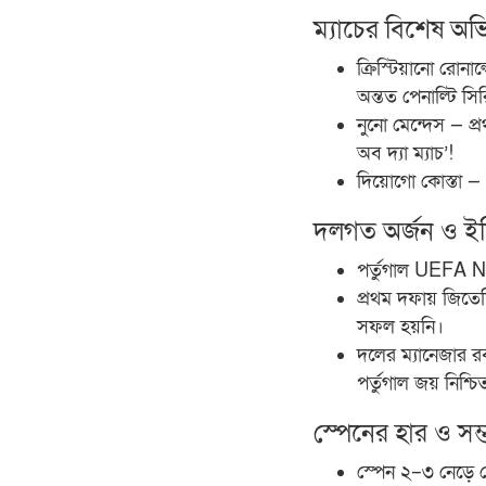
ম্যাচের বিশেষ অভ
ক্রিস্টিয়ানো রোনা
অন্তত পেনাল্টি স
নুনো মেন্দেস — প্
অব দ্যা ম্যাচ’!
দিয়োগো কোস্তা — 
দলগত অর্জন ও ই
পর্তুগাল UEFA 
প্রথম দফায় জিত
সফল হয়নি।
দলের ম্যানেজার রবা
পর্তুগাল জয় নিশ্চ
স্পেনের হার ও সম্ভা
স্পেন ২–৩ নেড়ে