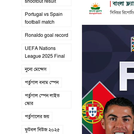
shootout result
বাংলা ফ্ল্য
সিনিয়র রিপোর্টা
Portugal vs Spain
football match
Ronaldo goal record
UEFA Nations
League 2025 Final
নুনো মেন্দেস
পর্তুগাল বনাম স্পেন
পর্তুগাল স্পেন লাইভ
স্কোর
পর্তুগালের জয়
ফুটবল নিউজ ২০২৫