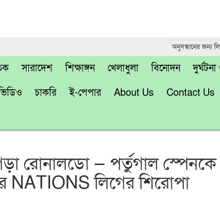
তিক
সারাদেশ
শিক্ষাঙ্গন
খেলাধুলা
বিনোদন
দুর্ঘটন
ভিডিও
চাকরি
ই-পেপার
About Us
Contact Us
ড গড়া রোনালডো — পর্তুগাল স্পেনকে
ে NATIONS লিগের শিরোপা