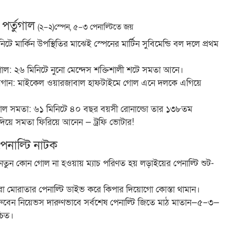
 পর্তুগাল
(২–২)
স্পেন, ৫–৩ পেনাল্টিতে জয়
টে মার্কিন উপস্থিতির মাঝেই স্পেনের মার্টিন সুবিমেন্ডি বল দলে প্রথম
গাল: ২৬ মিনিটে নুনো মেন্দেস শক্তিশালী শটে সমতা আনে।
 জয়গান: মাইকেল ওয়ারজাবাল হাফটাইমে গোল এনে দলকে এগিয়ে
াল সমতা: ৬১ মিনিটে ৪০ বছর বয়সী রোনাল্ডো তার ১৩৮তম
দিয়ে সমতা ফিরিয়ে আনেন — ট্রফি ভোটার!
েনাল্টি নাটক
নতুন কোন গোল না হওয়ায় ম্যাচ পরিণত হয় লড়াইয়ের পেনাল্টি শুট-
ারো মোরাতার পেনাল্টি ডাইভ করে কিপার দিয়োগো কোস্তা থামান।
: রুবেন নিয়েভস দারুণভাবে সর্বশেষ পেনাল্টি জিতে মাঠ মাতান—৫–৩—
্চিত।