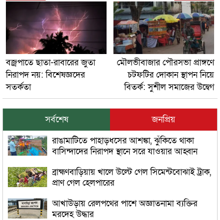
বজ্রপাতে ছাতা-রাবারের জুতা
মৌলভীবাজার পৌরসভা প্রাঙ্গণে
নিরাপদ নয়: বিশেষজ্ঞদের
চটফটির দোকান স্থাপন নিয়ে
সতর্কতা
বিতর্ক: সুশীল সমাজের উদ্বেগ
সর্বশেষ
জনপ্রিয়
রাঙামাটিতে পাহাড়ধসের আশঙ্কা, ঝুঁকিতে থাকা
বাসিন্দাদের নিরাপদ স্থানে সরে যাওয়ার আহ্বান
ব্রাহ্মণবাড়িয়ায় খালে উল্টে গেল সিমেন্টবোঝাই ট্রাক,
প্রাণ গেল হেলপারের
আখাউড়ায় রেলপথের পাশে অজ্ঞাতনামা ব্যক্তির
মরদেহ উদ্ধার