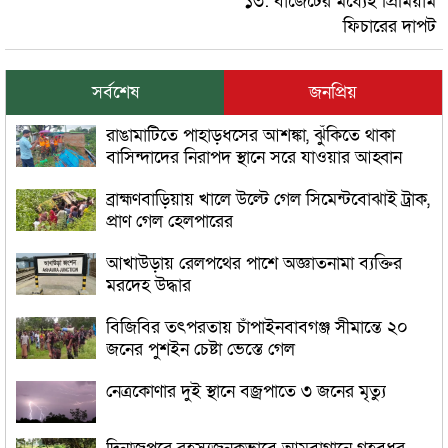
১৩: বাজেটের মধ্যেই প্রিমিয়াম
ফিচারের দাপট
সর্বশেষ
জনপ্রিয়
রাঙামাটিতে পাহাড়ধসের আশঙ্কা, ঝুঁকিতে থাকা
বাসিন্দাদের নিরাপদ স্থানে সরে যাওয়ার আহ্বান
ব্রাহ্মণবাড়িয়ায় খালে উল্টে গেল সিমেন্টবোঝাই ট্রাক,
প্রাণ গেল হেলপারের
আখাউড়ায় রেলপথের পাশে অজ্ঞাতনামা ব্যক্তির
মরদেহ উদ্ধার
বিজিবির তৎপরতায় চাঁপাইনবাবগঞ্জ সীমান্তে ২০
জনের পুশইন চেষ্টা ভেস্তে গেল
নেত্রকোণার দুই স্থানে বজ্রপাতে ৩ জনের মৃত্যু