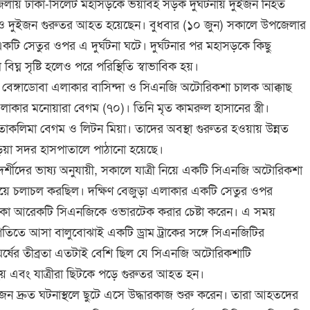
জেলায় ঢাকা-সিলেট মহাসড়কে ভয়াবহ সড়ক দুর্ঘটনায় দুইজন নিহত
 দুইজন গুরুতর আহত হয়েছেন। বুধবার (১০ জুন) সকালে উপজেলার
কটি সেতুর ওপর এ দুর্ঘটনা ঘটে। দুর্ঘটনার পর মহাসড়কে কিছু
িঘ্ন সৃষ্টি হলেও পরে পরিস্থিতি স্বাভাবিক হয়।
বেঙ্গাডোবা এলাকার বাসিন্দা ও সিএনজি অটোরিকশা চালক আক্কাছ
কার মনোয়ারা বেগম (৭০)। তিনি মৃত কামরুল হাসানের স্ত্রী।
তাকলিমা বেগম ও লিটন মিয়া। তাদের অবস্থা গুরুতর হওয়ায় উন্নত
বাড়িয়া সদর হাসপাতালে পাঠানো হয়েছে।
্যক্ষদর্শীদের ভাষ্য অনুযায়ী, সকালে যাত্রী নিয়ে একটি সিএনজি অটোরিকশা
য়ে চলাচল করছিল। দক্ষিণ বেজুড়া এলাকার একটি সেতুর ওপর
াকা আরেকটি সিএনজিকে ওভারটেক করার চেষ্টা করেন। এ সময়
তিতে আসা বালুবোঝাই একটি ড্রাম ট্রাকের সঙ্গে সিএনজিটির
ংঘর্ষের তীব্রতা এতটাই বেশি ছিল যে সিএনজি অটোরিকশাটি
্ত হয় এবং যাত্রীরা ছিটকে পড়ে গুরুতর আহত হন।
োকজন দ্রুত ঘটনাস্থলে ছুটে এসে উদ্ধারকাজ শুরু করেন। তারা আহতদের