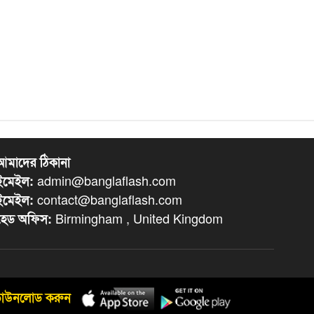
আমাদের ঠিকানা
admin@banglaflash.com
ইমেইল:
contact@banglaflash.com
ইমেইল:
Birmingham , United Kingdom
হেড অফিস:
ডাউনলোড করুন