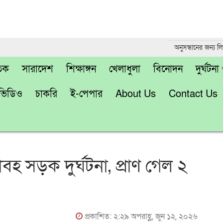
তিক
সারাদেশ
শিক্ষাঙ্গন
খেলাধুলা
বিনোদন
দুর্ঘটন
ভিডিও
চাকরি
ই-পেপার
About Us
Contact Us
াবহ সড়ক দুর্ঘটনা, প্রাণ গেল ২
প্রকাশিত: ২:২৯ অপরাহ্ণ, জুন ১২, ২০২৬