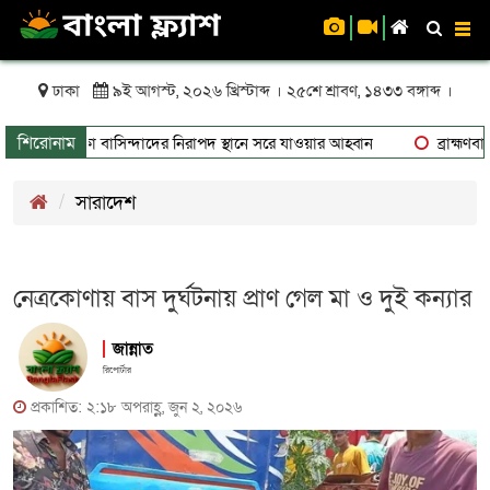
To
nav
ঢাকা
৯ই আগস্ট, ২০২৬ খ্রিস্টাব্দ । ২৫শে শ্রাবণ, ১৪৩৩ বঙ্গাব্দ ।
শিরোনাম
ুঁকিতে থাকা বাসিন্দাদের নিরাপদ স্থানে সরে যাওয়ার আহ্বান
ব্রাহ্মণবাড়ি
সারাদেশ
নেত্রকোণায় বাস দুর্ঘটনায় প্রাণ গেল মা ও দুই কন্যার
জান্নাত
রিপোর্টার
প্রকাশিত: ২:১৮ অপরাহ্ণ, জুন ২, ২০২৬