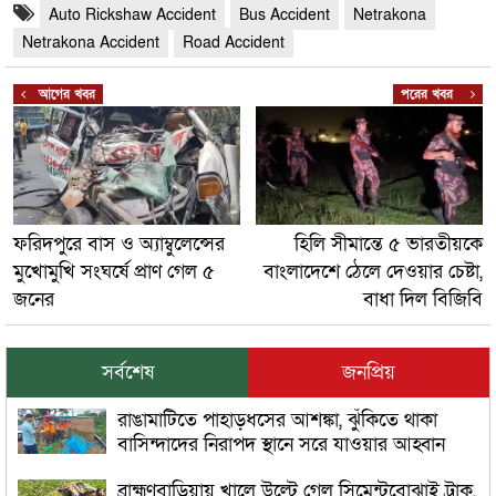
Auto Rickshaw Accident
Bus Accident
Netrakona
Netrakona Accident
Road Accident
আগের খবর
পরের খবর
ফরিদপুরে বাস ও অ্যাম্বুলেন্সের
হিলি সীমান্তে ৫ ভারতীয়কে
মুখোমুখি সংঘর্ষে প্রাণ গেল ৫
বাংলাদেশে ঠেলে দেওয়ার চেষ্টা,
জনের
বাধা দিল বিজিবি
সর্বশেষ
জনপ্রিয়
রাঙামাটিতে পাহাড়ধসের আশঙ্কা, ঝুঁকিতে থাকা
বাসিন্দাদের নিরাপদ স্থানে সরে যাওয়ার আহ্বান
ব্রাহ্মণবাড়িয়ায় খালে উল্টে গেল সিমেন্টবোঝাই ট্রাক,