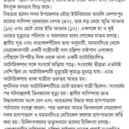
উৎসুক জনতার ভিড় জমে।
নিহতরা হলেন সদর উপজেলার রৌহা ইউনিয়নের আমলি কেশবপুর
গ্রামের বাসিন্দা নূরজাহান বেগম (৪০), তার বড় মেয়ে স্মৃতি আক্তার
(১৬) এবং ছোট মেয়ে ইতি আক্তার (১০)। একসঙ্গে মা ও দুই
মেয়ের মৃত্যুতে পরিবার ও স্বজনদের মধ্যে শোকের মাতম চলছে।
স্থানীয় সূত্র এবং প্রত্যক্ষদর্শীদের তথ্য অনুযায়ী, ময়মনসিংহ থেকে
নেত্রকোণাগামী একটি যাত্রীবাহী বাস চল্লিশা বাইপাস এলাকায়
পৌঁছালে বিপরীত দিক থেকে আসা একটি ব্যাটারিচালিত
অটোরিকশার সঙ্গে সংঘর্ষে জড়িয়ে পড়ে। সংঘর্ষের তীব্রতা এতটাই
বেশি ছিল যে অটোরিকশাটি মুহূর্তেই দুমড়ে-মুচড়ে যায়। এতে
অটোরিকশায় থাকা যাত্রীরা গুরুতর আহত হন।
দুর্ঘটনার সময় অটোরিকশাটিতে মোট ছয়জন যাত্রী ছিলেন। সংঘর্ষের
পর ঘটনাস্থলেই তিনজনের মৃত্যু হয়। স্থানীয় বাসিন্দারা দ্রুত
উদ্ধারকাজে অংশ নেন এবং আহতদের উদ্ধার করে হাসপাতালে
পাঠানোর ব্যবস্থা করেন। পরে গুরুতর আহত তিনজনকে নেত্রকোণা
সদর হাসপাতাল ও ময়মনসিংহ মেডিকেল কলেজ হাসপাতালে ভর্তি
করা হয়। চিকিৎসকদের তত্ত্বাবধানে তাদের চিকিৎসা চলছে।
এলাকাবাসীর অভিযোগ, চল্লিশা বাইপাস সড়কে প্রায়ই দ্রুতগতির