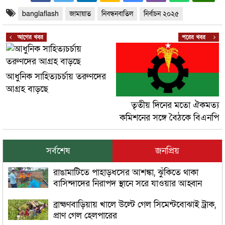
banglaflash
জামায়াত
নিবন্ধনবাতিল
নির্বাচন ২০২৫
আগের খবর
পরের খবর
আধুনিক সাহিত্যচর্চায় তরুণদের
আগ্রহ বাড়ছে
তৃতীয় দিনের মতো ঐকমত্য
কমিশনের সঙ্গে বৈঠকে বিএনপি
সর্বশেষ
জনপ্রিয়
রাঙামাটিতে পাহাড়ধসের আশঙ্কা, ঝুঁকিতে থাকা
বাসিন্দাদের নিরাপদ স্থানে সরে যাওয়ার আহ্বান
ব্রাহ্মণবাড়িয়ায় খালে উল্টে গেল সিমেন্টবোঝাই ট্রাক,
প্রাণ গেল হেলপারের