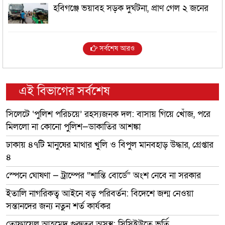
হবিগঞ্জে ভয়াবহ সড়ক দুর্ঘটনা, প্রাণ গেল ২ জনের
সর্বশেষ আরও
এই বিভাগের সর্বশেষ
সিলেটে ‘পুলিশ পরিচয়ে’ রহস্যজনক দল: বাসায় গিয়ে খোঁজ, পরে
মিললো না কোনো পুলিশ—ডাকাতির আশঙ্কা
ঢাকায় ৪৭টি মানুষের মাথার খুলি ও বিপুল মানবহাড় উদ্ধার, গ্রেপ্তার
৪
স্পেনে ঘোষণা — ট্রাম্পের “শান্তি বোর্ডে” অংশ নেবে না সরকার
ইতালি নাগরিকত্ব আইনে বড় পরিবর্তন: বিদেশে জন্ম নেওয়া
সন্তানদের জন্য নতুন শর্ত কার্যকর
তোফায়েল আহমেদ গুরুতর অসুস্থ: সিসিইউতে ভর্তি