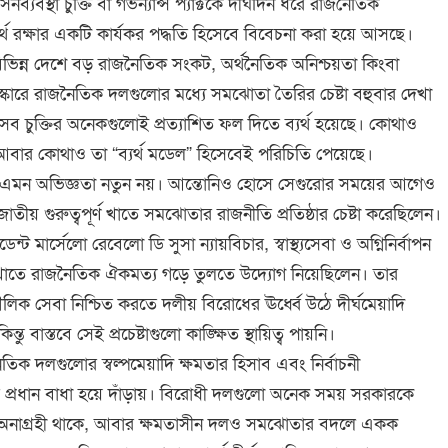
নব্যবস্থা চুক্তি বা গভর্ন্যান্স প্যাক্টকে দীর্ঘদিন ধরে রাজনৈতিক
ার্থ রক্ষার একটি কার্যকর পদ্ধতি হিসেবে বিবেচনা করা হয়ে আসছে।
িন্ন দেশে বড় রাজনৈতিক সংকট, অর্থনৈতিক অনিশ্চয়তা কিংবা
কারে রাজনৈতিক দলগুলোর মধ্যে সমঝোতা তৈরির চেষ্টা বহুবার দেখা
ব চুক্তির অনেকগুলোই প্রত্যাশিত ফল দিতে ব্যর্থ হয়েছে। কোথাও
আবার কোথাও তা “ব্যর্থ মডেল” হিসেবেই পরিচিতি পেয়েছে।
ও এমন অভিজ্ঞতা নতুন নয়। আন্তোনিও হোসে সেগুরোর সময়ের আগেও
াতীয় গুরুত্বপূর্ণ খাতে সমঝোতার রাজনীতি প্রতিষ্ঠার চেষ্টা করেছিলেন।
্ট মার্সেলো রেবেলো ডি সুসা ন্যায়বিচার, স্বাস্থ্যসেবা ও অগ্নিনির্বাপন
ূর্ণ খাতে রাজনৈতিক ঐকমত্য গড়ে তুলতে উদ্যোগ নিয়েছিলেন। তার
লিক সেবা নিশ্চিত করতে দলীয় বিরোধের ঊর্ধ্বে উঠে দীর্ঘমেয়াদি
্তু বাস্তবে সেই প্রচেষ্টাগুলো কাঙ্ক্ষিত স্থায়িত্ব পায়নি।
তিক দলগুলোর স্বল্পমেয়াদি ক্ষমতার হিসাব এবং নির্বাচনী
ির প্রধান বাধা হয়ে দাঁড়ায়। বিরোধী দলগুলো অনেক সময় সরকারকে
 অনাগ্রহী থাকে, আবার ক্ষমতাসীন দলও সমঝোতার বদলে একক