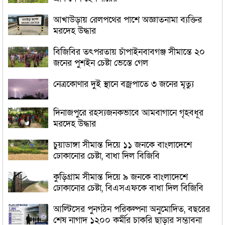
আখাউড়ায় রেলপথের পাশে অজ্ঞাতনামা ব্যক্তির
মরদেহ উদ্ধার
বিজিবির তৎপরতায় চাঁপাইনবাবগঞ্জ সীমান্তে ২০
জনের পুশইন চেষ্টা ভেস্তে গেল
নেত্রকোণার দুই স্থানে বজ্রপাতে ৩ জনের মৃত্যু
দিনাজপুরে রহস্যজনকভাবে আমবাগানে গৃহবধূর
মরদেহ উদ্ধার
চুয়াডাঙ্গা সীমান্ত দিয়ে ১১ জনকে বাংলাদেশে
ঢোকানোর চেষ্টা, বাধা দিল বিজিবি
কুড়িগ্রাম সীমান্ত দিয়ে ৯ জনকে বাংলাদেশে
ঢোকানোর চেষ্টা, বিএসএফকে বাধা দিল বিজিবি
আল্টিসের পুনর্গঠন পরিকল্পনা অনুমোদিত, বছরের
শেষ নাগাদ ১২০০ কর্মীর চাকরি ছাড়ার সম্ভাবনা