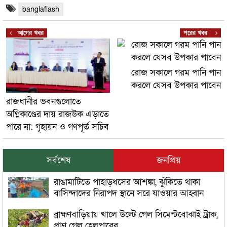
banglaflash
আগের খবর
পরের খবর
রোজ সকালে গরম পানি পান
করলে যেসব উপকার পাবেন
রাজধানীর ভবনগুলোতে
অগ্নিকাণ্ডের দায় রাজউক এড়াতে
পারে না: গৃহায়ন ও গণপূর্ত সচিব
সর্বশেষ
জনপ্রিয়
রাঙামাটিতে পাহাড়ধসের আশঙ্কা, ঝুঁকিতে থাকা
বাসিন্দাদের নিরাপদ স্থানে সরে যাওয়ার আহ্বান
ব্রাহ্মণবাড়িয়ায় খালে উল্টে গেল সিমেন্টবোঝাই ট্রাক,
প্রাণ গেল হেলপারের