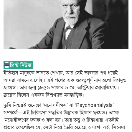
ইতিহাস মানুষকে ভাবতে শেখায়, আর সেই ভাবনার পথ ধরেই
আমরা সামনে এগোই। এই পথের এক গুরুত্বপূর্ণ নাম হলো সিগমুন্ড
ফ্রয়েড। তার জন্ম ১৮৫৬ সালের ৬ মে, অস্ট্রিয়ার মোরাভিয়ায়।
ফ্রয়েড ছিলেন একজন বিশ্বখ্যাত মনস্তাত্ত্বিক।
তুমি নিশ্চয়ই শুনেছো ‘মনোসমীক্ষণ’ বা ‘Psychoanalysis’
সম্পর্কে—এই চিকিৎসা পদ্ধতির উদ্ভাবক ছিলেন ফ্রয়েড। তাকে
‘মনোবীক্ষণের জনক’ও বলা হয়। তার তত্ত্ব ও চিন্তাধারা এতটাই
প্রভাব ফেলেছিল যে, সেটা নিয়ে তৈরি হয়েছে অসংখ্য বই, সিনেমা