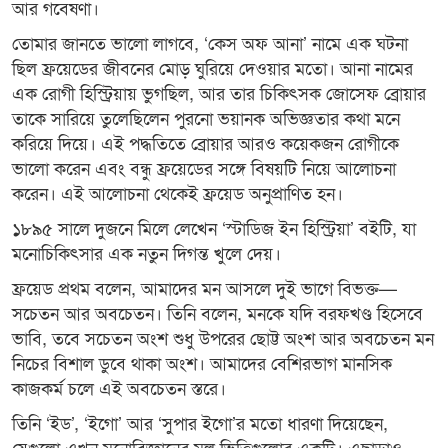
আর গবেষণা।
তোমার জানতে ভালো লাগবে, ‘কেস অফ আনা’ নামে এক ঘটনা
ছিল ফ্রয়েডের জীবনের মোড় ঘুরিয়ে দেওয়ার মতো। আনা নামের
এক রোগী হিস্ট্রিয়ায় ভুগছিল, আর তার চিকিৎসক জোসেফ ব্রোয়ার
তাকে সারিয়ে তুলেছিলেন পুরনো ভয়ানক অভিজ্ঞতার কথা মনে
করিয়ে দিয়ে। এই পদ্ধতিতে ব্রোয়ার আরও কয়েকজন রোগীকে
ভালো করেন এবং বন্ধু ফ্রয়েডের সঙ্গে বিষয়টি নিয়ে আলোচনা
করেন। এই আলোচনা থেকেই ফ্রয়েড অনুপ্রাণিত হন।
১৮৯৫ সালে দুজনে মিলে লেখেন ‘স্টাডিজ ইন হিস্ট্রিয়া’ বইটি, যা
মনোচিকিৎসার এক নতুন দিগন্ত খুলে দেয়।
ফ্রয়েড প্রথম বলেন, আমাদের মন আসলে দুই ভাগে বিভক্ত—
সচেতন আর অবচেতন। তিনি বলেন, মনকে যদি বরফখণ্ড হিসেবে
ভাবি, তবে সচেতন অংশ শুধু উপরের ছোট্ট অংশ আর অবচেতন মন
নিচের বিশাল ডুবে থাকা অংশ। আমাদের বেশিরভাগ মানসিক
কাজকর্ম চলে এই অবচেতন স্তরে।
তিনি ‘ইড’, ‘ইগো’ আর ‘সুপার ইগো’র মতো ধারণা দিয়েছেন,
যেগুলো এখন মনোবিজ্ঞানের মূল ভিত্তিগুলোর একটি। এছাড়াও