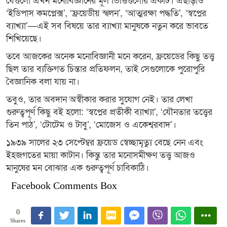
‘ইডিপাস কমপ্লেক্স’, ‘ফ্রয়েডীয় স্খলন’, ‘আত্মরক্ষা পদ্ধতি’, ‘স্বপ্নের
ব্যাখ্যা’—এই সব বিষয়ে তার ব্যাখ্যা মানুষকে নতুন করে ভাবতে
শিখিয়েছে।
তবে আজকের অনেক মনোবিজ্ঞানী মনে করেন, ফ্রয়েডের কিছু তত্ত্ব
ছিল তার ব্যক্তিগত চিন্তার প্রতিফলন, তাই সেগুলোকে পুরোপুরি
বৈজ্ঞানিক বলা যায় না।
তবুও, তার অবদান অস্বীকার করার সুযোগ নেই। তার লেখা
গুরুত্বপূর্ণ কিছু বই হলো: ‘স্বপ্নের প্রতীকী ব্যাখ্যা’, ‘যৌনতার তত্ত্বের
তিন পাঠ’, ‘টোটেম ও টাবু’, ‘মোজেস ও একেশ্বরবাদ’।
১৯৩৯ সালের ২৩ সেপ্টেম্বর ফ্রয়েড স্বেচ্ছামৃত্যু বেছে নেন এবং
ইহজগতের মায়া কাটান। কিন্তু তার মনোসমীক্ষণ তত্ত্ব আজও
মানুষের মন বোঝার এক গুরুত্বপূর্ণ চাবিকাঠি।
Facebook Comments Box
0
Shares