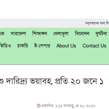
তিক
সারাদেশ
শিক্ষাঙ্গন
খেলাধুলা
বিনোদন
দুর্ঘটন
ভিডিও
চাকরি
ই-পেপার
About Us
Contact Us
শু দারিদ্র্য ভয়াবহ, প্রতি ২০ জনে ১
প্রকাশিত: ১:১২ অপরাহ্ণ, মে ২০, ২০২৬