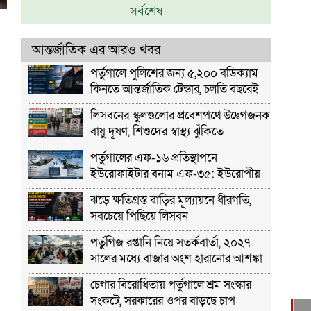
সর্বশেষ
আন্তর্জাতিক এর আরও খবর
পর্তুগালে পুলিশের জন্য ৫,২০০ বডিক্যাম
কিনতে আন্তর্জাতিক টেন্ডার, চলতি বছরেই
ব্যবহারের পরিকল্পনা
লিসবনের স্কুলগুলোর প্রবেশপথে উদ্বেগজনক
বায়ু দূষণ, শিশুদের স্বাস্থ্য ঝুঁকিতে
পর্তুগালের এফ-১৬ প্রতিস্থাপনে
ইউরোফাইটার বনাম এফ-৩৫: ইউরোপীয়
প্রতিরক্ষা শিল্পে নতুন বিতর্ক
ঝড়ে ক্ষতিগ্রস্ত বাড়ির মূল্যায়নে ধীরগতি,
সবচেয়ে পিছিয়ে লিসবন
পর্তুগিজ রপ্তানি নিয়ে সতর্কবার্তা, ২০২৭
সালের মধ্যে বাজার অংশ হারানোর আশঙ্কা
চেগার বিরোধিতায় পর্তুগালে শ্রম সংস্কার
সংকটে, সরকারের ওপর বাড়ছে চাপ