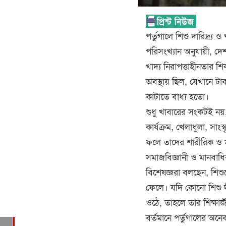
পর্তুগালে শিশু দারিদ্র্য
পরিসংখ্যান অনুযায়ী, দেশ
খাদ্য নিরাপত্তাহীনতার 
অবস্থায় ছিল, যেখানে টাকা
কাটাতে বাধ্য হতো।
শুধু খাবারের সংকটই নয়, 
কার্যক্রম, খেলাধুলা, সা
ফলে তাদের শারীরিক ও মা
সমাজবিজ্ঞানী ও মানবাধিক
বিশেষজ্ঞরা বলছেন, শিশ
ফেলে। যদি কোনো শিশু দী
ওঠে, তাহলে তার শিক্ষাজ
বর্তমানে পর্তুগালের অনেক