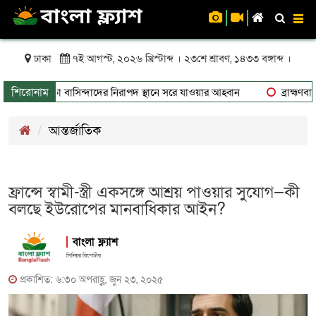
To
nav
ঢাকা
৭ই আগস্ট, ২০২৬ খ্রিস্টাব্দ । ২৩শে শ্রাবণ, ১৪৩৩ বঙ্গাব্দ ।
শিরোনাম
ুঁকিতে থাকা বাসিন্দাদের নিরাপদ স্থানে সরে যাওয়ার আহ্বান
ব্রাহ্মণবাড়িয়
আন্তর্জাতিক
ফ্রান্সে স্বামী-স্ত্রী একসঙ্গে আশ্রয় পাওয়ার সুযোগ—কী
বলছে ইউরোপের মানবাধিকার আইন?
বাংলা ফ্ল্যাশ
সিনিয়র রিপোর্টার
প্রকাশিত: ৬:৩০ অপরাহ্ণ, জুন ২৩, ২০২৫