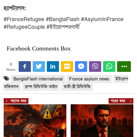
হ্যাশট্যাগস:
#FranceRefugee #BanglaFlash #AsylumInFrance
#RefugeeCouple #ইউরোপশরণার্থী
Facebook Comments Box
0
Shares
BanglaFlash international
France asylum news
ইউরোপ
অভিবাসন
ফ্রান্স রিফিউজি আইন
স্বামী-স্ত্রী রিফিউজি
আগের খবর
পরের খবর