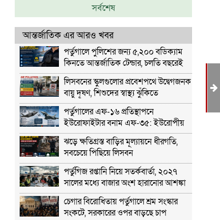
সর্বশেষ
আন্তর্জাতিক এর আরও খবর
পর্তুগালে পুলিশের জন্য ৫,২০০ বডিক্যাম
কিনতে আন্তর্জাতিক টেন্ডার, চলতি বছরেই
ব্যবহারের পরিকল্পনা
লিসবনের স্কুলগুলোর প্রবেশপথে উদ্বেগজনক
বায়ু দূষণ, শিশুদের স্বাস্থ্য ঝুঁকিতে
পর্তুগালের এফ-১৬ প্রতিস্থাপনে
যা
ইউরোফাইটার বনাম এফ-৩৫: ইউরোপীয়
প্রতিরক্ষা শিল্পে নতুন বিতর্ক
ঝড়ে ক্ষতিগ্রস্ত বাড়ির মূল্যায়নে ধীরগতি,
সবচেয়ে পিছিয়ে লিসবন
পর্তুগিজ রপ্তানি নিয়ে সতর্কবার্তা, ২০২৭
সালের মধ্যে বাজার অংশ হারানোর আশঙ্কা
চেগার বিরোধিতায় পর্তুগালে শ্রম সংস্কার
সংকটে, সরকারের ওপর বাড়ছে চাপ