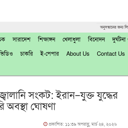
তিক
সারাদেশ
শিক্ষাঙ্গন
খেলাধুলা
বিনোদন
দুর্ঘটন
ভিডিও
চাকরি
ই-পেপার
About Us
Contact Us
্বালানি সংকট: ইরান–যুক্ত যুদ্ধের
রি অবস্থা ঘোষণা
প্রকাশিত: ১১:৩৯ অপরাহ্ণ, মার্চ ২৪, ২০২৬