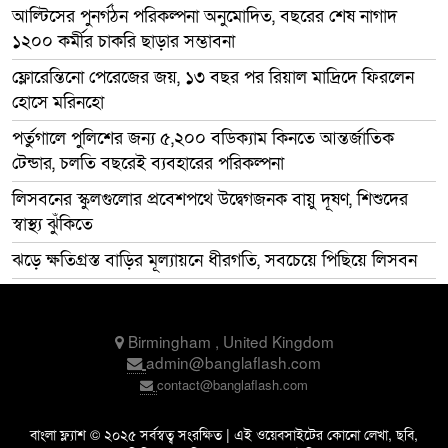
আল্টিসের পুনর্গঠন পরিকল্পনা অনুমোদিত, বছরের শেষ নাগাদ
১২০০ কর্মীর চাকরি ছাড়ার সম্ভাবনা
ফ্লোরেন্তিনো পেরেজের জয়, ১৩ বছর পর রিয়াল মাদ্রিদে ফিরলেন
হোসে মরিনহো
পর্তুগালে পুলিশের জন্য ৫,২০০ বডিক্যাম কিনতে আন্তর্জাতিক
টেন্ডার, চলতি বছরেই ব্যবহারের পরিকল্পনা
লিসবনের স্কুলগুলোর প্রবেশপথে উদ্বেগজনক বায়ু দূষণ, শিশুদের
স্বাস্থ্য ঝুঁকিতে
ঝড়ে ক্ষতিগ্রস্ত বাড়ির মূল্যায়নে ধীরগতি, সবচেয়ে পিছিয়ে লিসবন
Birmingham , United Kingdom
admin@banglaflash.com
contact@banglaflash.com
বাংলা ফ্ল্যাশ © ২০২৫ সর্বস্বত্ব সংরক্ষিত | এই ওয়েবসাইটের কোনো লেখা, ছবি,