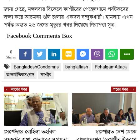
জানা গেছে, মঙ্গলবার বিকেলে কাশ্মীরের পেহেলগামে পর্যটকদের
লক্ষ্য করে আচমকা গুলি চালায় একদল বন্দুকধারী। হামলায় এখন
পর্যন্ত অন্তত ২৬ জনের মৃত্যুর খবর দিয়েছে নিরাপত্তা সূত্র।
Facebook Comments Box
0
Shares
BangladeshCondemns
banglaflash
PehalgamAttack
আন্তর্জাতিকসংবাদ
কাশ্মীর
আগের খবর
পরের খবর
সেপ্টেম্বরে রোহিঙ্গা তহবিল
স্বল্পোন্নত দেশ থেকে
সংকটের শঙ্কা, কাতারের সহায়তা
বাংলাদেশের ‘অকালীন উত্তরণে