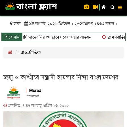
To
nav
ঢাকা
৯ই আগস্ট, ২০২৬ খ্রিস্টাব্দ । ২৫শে শ্রাবণ, ১৪৩৩ বঙ্গাব্দ ।
শিরোনাম
কিতে থাকা বাসিন্দাদের নিরাপদ স্থানে সরে যাওয়ার আহ্বান
ব্রাহ্মণবাড়িয়ায়
আন্তর্জাতিক
জম্মু ও কাশ্মীরে সন্ত্রাসী হামলার নিন্দা বাংলাদেশের
Murad
স্টাফ রিপোর্টার
প্রকাশিত: ৪:৪৭ অপরাহ্ণ, এপ্রিল ২৩, ২০২৫