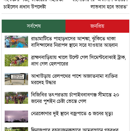
চাইলেন প্রধান উপদেষ্টা
লাভবান হবে ভারত’
সর্বশেষ
জনপ্রিয়
রাঙামাটিতে পাহাড়ধসের আশঙ্কা, ঝুঁকিতে থাকা
বাসিন্দাদের নিরাপদ স্থানে সরে যাওয়ার আহ্বান
ব্রাহ্মণবাড়িয়ায় খালে উল্টে গেল সিমেন্টবোঝাই ট্রাক,
প্রাণ গেল হেলপারের
আখাউড়ায় রেলপথের পাশে অজ্ঞাতনামা ব্যক্তির
মরদেহ উদ্ধার
বিজিবির তৎপরতায় চাঁপাইনবাবগঞ্জ সীমান্তে ২০
জনের পুশইন চেষ্টা ভেস্তে গেল
নেত্রকোণার দুই স্থানে বজ্রপাতে ৩ জনের মৃত্যু
দিনাজপুরে রহস্যজনকভাবে আমবাগানে গৃহবধূর