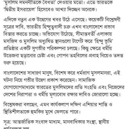
‘মুসলিম দমননীতিকে বৈধতা’ দেওয়ার মতো। এতে ভারতকে
‘দ্বিতীয় ইসরায়েল’ হিসেবেও আখ্যা দিচ্ছেন অনেকে।
এদিকে নতুন এক উদ্বেগের খবর উঠে এসেছে। কয়েকটি বিশ্লেষণী
সূত্রের দাবি, ভারতীয় হিন্দুত্ববাদী চক্র এখন বাংলাদেশে প্রভাব
বিস্তার করতে চাচ্ছে। অভিযোগ উঠেছে, সীমান্তবর্তী এলাকায়
মসজিদ ও মুসলিম অধ্যুষিত স্থানগুলো টার্গেট করে ‘হিন্দু ভূমি’
প্রতিষ্ঠার একটি সুগভীর পরিকল্পনা চলছে। কিছু ক্ষেত্রে ধর্মীয়
উত্তেজনা ছড়ানোর চেষ্টা এবং গোপন তহবিলের প্রবাহ নিয়েও তদন্ত
শুরু হয়েছে।
বাংলাদেশের সাধারণ মানুষ, বিশেষ করে ধর্মপ্রাণ মুসলমানরা, এই
ঘটনা নিয়ে গভীর উদ্বেগ প্রকাশ করেছেন। সামাজিক
যোগাযোগমাধ্যমে ভারতের মুসলিমদের প্রতি সংহতি এবং নিজেদের
দেশের নিরাপত্তা ও ধর্মীয় মূল্যবোধ রক্ষার দাবিও জোরালো হচ্ছে।
বিশ্লেষকরা বলছেন, এমন কার্যকলাপ দক্ষিণ এশিয়ার শান্তি ও
স্থিতিশীলতাকে হুমকির মুখে ফেলতে পারে।
সূত্র: আন্তর্জাতিক সংবাদ মাধ্যম, মানবাধিকার সংস্থা, স্থানীয়
পর্যবেক্ষক দল