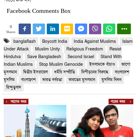
Facebook Comments Box
0
Shares
banglaflash
Boycott India
India Against Muslims
Islam
Under Attack
Muslim Unity
Religious Freedom
Resist
Hindutva
Save Bangladesh
Second Israel
Stand With
Indian Muslims
Stop Muslim Genocide
ইসলামকে বাঁচাও
জাগো
মুসলমান
দ্বিতীয় ইসরায়েল
ধর্মীয় সম্প্রীতি
নিপীড়নের বিরুদ্ধে
বাংলাদেশ
মুসলিম
বাংলাফ্লাশ
ভারত বর্বরতা
ভারতের মুসলমান
মুসলিম নিধন
হিন্দুত্ববাদ
আগের খবর
পরের খবর