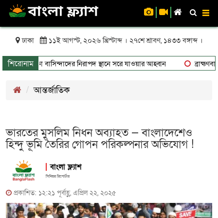
To
nav
ঢাকা
১১ই আগস্ট, ২০২৬ খ্রিস্টাব্দ । ২৭শে শ্রাবণ, ১৪৩৩ বঙ্গাব্দ ।
শিরোনাম
ুঁকিতে থাকা বাসিন্দাদের নিরাপদ স্থানে সরে যাওয়ার আহ্বান
ব্রাহ্মণবাড়ি
আন্তর্জাতিক
ভারতের মুসলিম নিধন অব্যাহত — বাংলাদেশেও
হিন্দু ভূমি তৈরির গোপন পরিকল্পনার অভিযোগ !
বাংলা ফ্ল্যাশ
সিনিয়র রিপোর্টার
প্রকাশিত: ১২:২১ পূর্বাহ্ণ, এপ্রিল ২২, ২০২৫